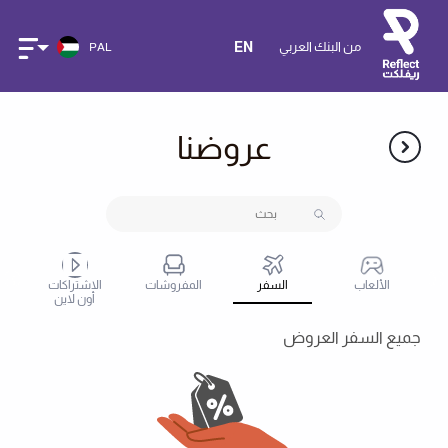
من البنك العربي
EN
PAL
عروضنا
ض
الألعاب
السفر
المفروشات
الاشتراكات
أون لاين
جميع السفر العروض