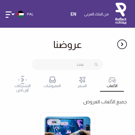
من البنك العربي
EN
PAL
عروضنا
ض
الألعاب
السفر
المفروشات
الاشتراكات
أون لاين
جميع الألعاب العروض
10%